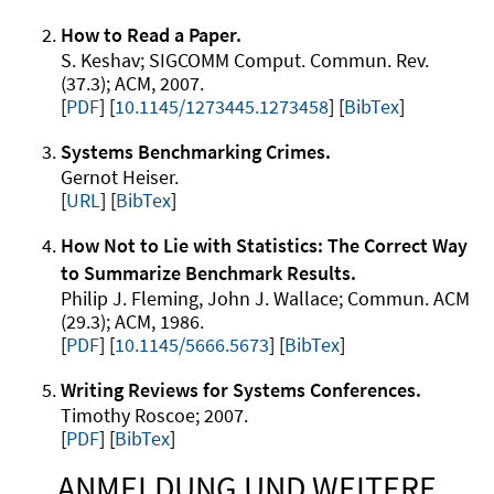
How to Read a Paper
S. Keshav
SIGCOMM Comput. Commun. Rev.
37.3
ACM
2007
.
PDF
10.1145/1273445.1273458
[
BibTex
]
Systems Benchmarking Crimes
Gernot Heiser
.
URL
[
BibTex
]
How Not to Lie with Statistics: The Correct Way
to Summarize Benchmark Results
Philip J. Fleming, John J. Wallace
Commun. ACM
29.3
ACM
1986
.
PDF
10.1145/5666.5673
[
BibTex
]
Writing Reviews for Systems Conferences
Timothy Roscoe
2007
.
PDF
[
BibTex
]
ANMELDUNG UND WEITERE