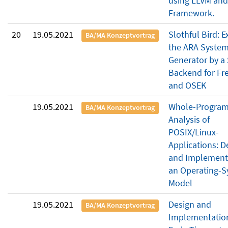
using LLVM and
Framework.
20
19.05.2021
Slothful Bird: 
BA/MA Konzeptvortrag
the ARA Syste
Generator by a 
Backend for F
and OSEK
19.05.2021
Whole-Progra
BA/MA Konzeptvortrag
Analysis of
POSIX/Linux-
Applications: D
and Implementa
an Operating-
Model
19.05.2021
Design and
BA/MA Konzeptvortrag
Implementation