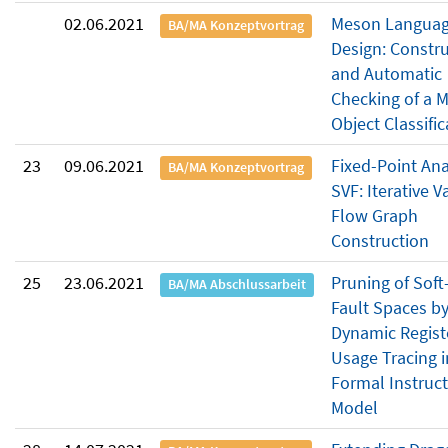
02.06.2021
Meson Langua
BA/MA Konzeptvortrag
Design: Constr
and Automatic
Checking of a 
Object Classific
23
09.06.2021
Fixed-Point Ana
BA/MA Konzeptvortrag
SVF: Iterative V
Flow Graph
Construction
25
23.06.2021
Pruning of Soft
BA/MA Abschlussarbeit
Fault Spaces b
Dynamic Regist
Usage Tracing i
Formal Instruc
Model