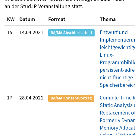
an der Stud.IP-Veranstaltung statt.
KW
Datum
Format
Thema
15
14.04.2021
Entwurf und
BA/MA Abschlussarbeit
Implementierun
leichtgewichti
Linux-
Programmbiblio
persistent-adre
nicht-flüchtige
Speicherbereic
17
28.04.2021
Compile-Time M
BA/MA Konzeptvortrag
Static Analysis
Replacement o
Formerly Dyna
Memory Allocat