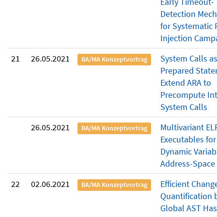
Early Timeout-
Detection Mec
for Systematic 
Injection Camp
21
26.05.2021
System Calls a
BA/MA Konzeptvortrag
Prepared State
Extend ARA to
Precompute Int
System Calls
26.05.2021
Multivariant EL
BA/MA Konzeptvortrag
Executables for
Dynamic Variabil
Address-Space
22
02.06.2021
Efficient Chang
BA/MA Konzeptvortrag
Quantification 
Global AST Has