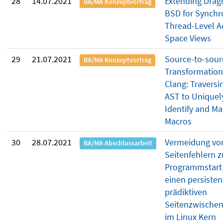
28
14.07.2021
Extending Drag
BA/MA Konzeptvortrag
BSD for Synchr
Thread-Level A
Space Views
29
21.07.2021
Source-to-sour
BA/MA Konzeptvortrag
Transformation
Clang: Traversi
AST to Uniquel
Identify and Ma
Macros
30
28.07.2021
Vermeidung vo
BA/MA Abschlussarbeit
Seitenfehlern 
Programmstart
einen persisten
prädiktiven
Seitenzwischen
im Linux Kern