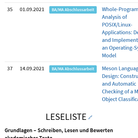
35
01.09.2021
Whole-Progra
BA/MA Abschlussarbeit
Analysis of
POSIX/Linux-
Applications: D
and Implementa
an Operating-
Model
37
14.09.2021
Meson Langua
BA/MA Abschlussarbeit
Design: Constr
and Automatic
Checking of a 
Object Classific
LESELISTE
🔗
Grundlagen – Schreiben, Lesen und Bewerten
akademischer Texte