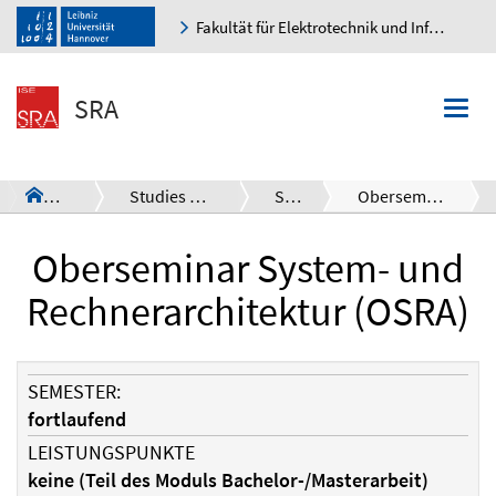
Fakultät für Elektrotechnik und Informatik
K
SRA
Togg
navi
SRA
Studies Overview
SS21
Oberseminar SRA
a
Oberseminar System- und
Rechnerarchitektur (OSRA)
SEMESTER:
fortlaufend
LEISTUNGSPUNKTE
keine (Teil des Moduls Bachelor-/Masterarbeit)