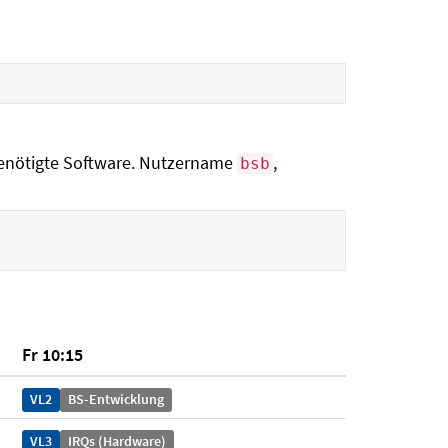
 benötigte Software. Nutzername
,
bsb
Fr 10:15
VL2
BS-Entwicklung
VL3
IRQs (Hardware)