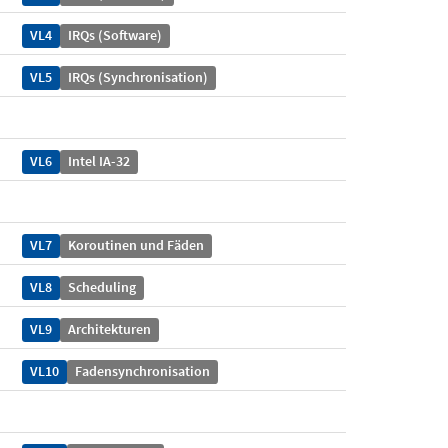
VL4
IRQs (Software)
VL5
IRQs (Synchronisation)
VL6
Intel IA-32
VL7
Koroutinen und Fäden
VL8
Scheduling
VL9
Architekturen
VL10
Fadensynchronisation