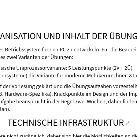
ANISATION UND INHALT DER ÜBUN
eines Betriebssystem für den PC zu entwickeln. Für die Be
t es zwei Varianten der Übungen:
ssische Uniprozessorvariante: 5 Leistungspunkte (2V + 2Ü)
rnsysteme) die Variante für moderne Mehrkernrechner: 8 L
der Vorlesung geklärt und die Übungsaufgaben vorgestellt.
(z.B. Hardware-Spezifika), Knackpunkte im Design und de
Aufgabe beansprucht in der Regel zwei Wochen, daher finde
lan).
TECHNISCHE INFRASTRUKTUR
🔗
re nicht zugänglich, daher sind hier die Möglichkeiten an 