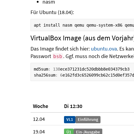
nasm
Für Ubuntu (18.04):
VirtualBox Image (aus dem Vorjahr
Das Image findet sich hier:
ubuntu.ova
. Es ka
Passwort
. Ggf. muss noch die Netzwerke
bsb
md5sum
:
138
ece371231dc520dbbb8e034379cb3
sha256sum
:
6
e162fd3c6526099cb62c15d0ef357
Woche
Di 12:30
12.04
VL1
Einführung
19.04
Ü1
Ein-/Ausgabe