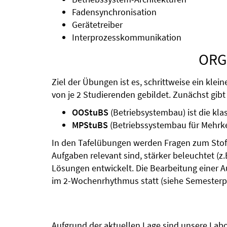
Fadensynchronisation
Gerätetreiber
Interprozesskommunikation
ORG
Ziel der Übungen ist es, schrittweise ein kl
von je 2 Studierenden gebildet. Zunächst gib
OOStuBS
(Betriebsystembau) ist die kla
MPStuBS
(Betriebssystembau für Mehrke
In den Tafelübungen werden Fragen zum Stoff 
Aufgaben relevant sind, stärker beleuchtet 
Lösungen entwickelt. Die Bearbeitung einer 
im 2-Wochenrhythmus statt (siehe Semesterp
Aufgrund der aktuellen Lage sind unsere Labo