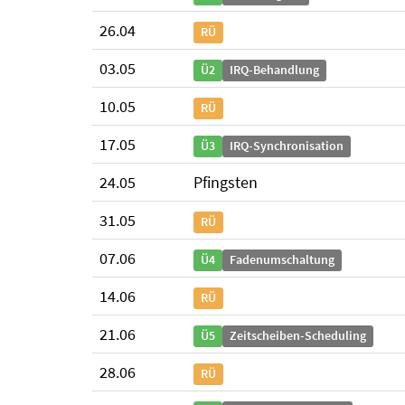
26.04
RÜ
03.05
Ü2
IRQ-Behandlung
10.05
RÜ
17.05
Ü3
IRQ-Synchronisation
24.05
Pfingsten
31.05
RÜ
07.06
Ü4
Fadenumschaltung
14.06
RÜ
21.06
Ü5
Zeitscheiben-Scheduling
28.06
RÜ