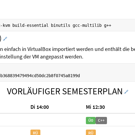
)
🔗
nn einfach in VirtualBox importiert werden und enthält die
instellung der VM angepasst werden.
db368839479494cd50dc2b8f0745a8199d
VORLÄUFIGER SEMESTERPLAN
🔗
Di 14:00
Mi 12:30
Ü0
C++
RÜ
RÜ