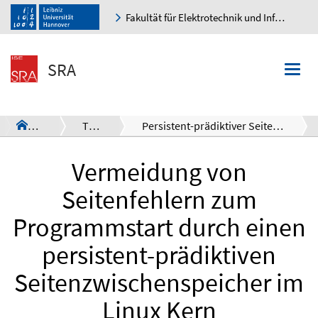
Fakultät für Elektrotechnik und Informatik
K
SRA
Togg
navi
SRA
Theses
Persistent-prädiktiver Seitenzwischenspeicher
a
Vermeidung von
Seitenfehlern zum
Programmstart durch einen
persistent-prädiktiven
Seitenzwischenspeicher im
Linux Kern