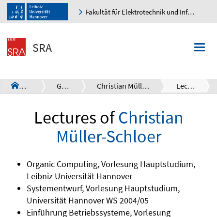
Fakultät für Elektrotechnik und Informatik
K
SRA
Togg
navi
SRA
Group
Christian Müller-Schloer
Lectures
a
Lectures of
Christian
Müller-Schloer
Organic Computing, Vorlesung Hauptstudium,
Leibniz Universität Hannover
Systementwurf, Vorlesung Hauptstudium,
Universität Hannover WS 2004/05
Einführung Betriebssysteme, Vorlesung