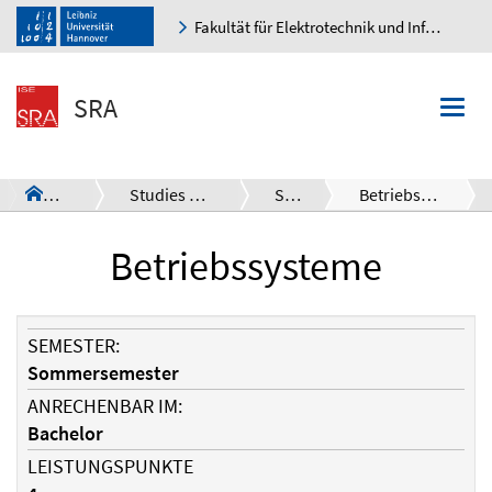
Fakultät für Elektrotechnik und Informatik
K
SRA
Togg
navi
SRA
Studies Overview
SS17
Betriebssysteme
a
Betriebssysteme
SEMESTER:
Sommersemester
ANRECHENBAR IM:
Bachelor
LEISTUNGSPUNKTE