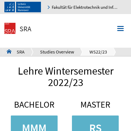
Fakultät für Elektrotechnik und Informatik
K
SRA
Togg
navi
SRA
Studies Overview
WS22/23
a
Lehre Wintersemester
2022/23
BACHELOR
MASTER
MMM
RS