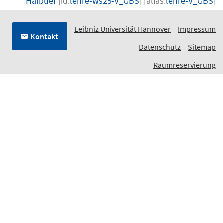
Halbuer
[id:
lehre-ws25-V_GBS
] [alias:
lehre-V_GBS
]
Leibniz Universität Hannover
Impressum
Kontakt
Datenschutz
Sitemap
Raumreservierung