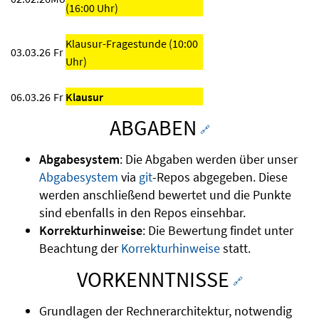
(16:00 Uhr)
Klausur-Fragestunde (10:00
03.03.26
Fr
Uhr)
06.03.26
Fr
Klausur
ABGABEN
🔗
Abgabesystem
: Die Abgaben werden über unser
Abgabesystem
via
git
-Repos abgegeben. Diese
werden anschließend bewertet und die Punkte
sind ebenfalls in den Repos einsehbar.
Korrekturhinweise
: Die Bewertung findet unter
Beachtung der
Korrekturhinweise
statt.
VORKENNTNISSE
🔗
Grundlagen der Rechnerarchitektur, notwendig