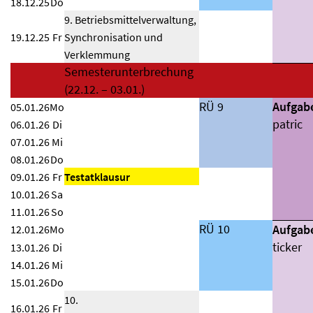
18.12.25
Do
9. Betriebsmittelverwaltung,
19.12.25
Fr
Synchronisation und
Verklemmung
Semesterunterbrechung
(22.12. – 03.01.)
RÜ 9
Aufgab
05.01.26
Mo
patric
06.01.26
Di
07.01.26
Mi
08.01.26
Do
09.01.26
Fr
Testatklausur
10.01.26
Sa
11.01.26
So
RÜ 10
Aufgab
12.01.26
Mo
ticker
13.01.26
Di
14.01.26
Mi
15.01.26
Do
10.
16.01.26
Fr