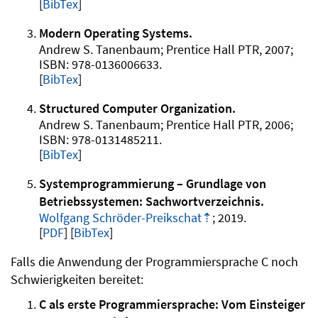
[
BibTex
]
Modern Operating Systems
Andrew S. Tanenbaum
Prentice Hall PTR
2007
978-0136006633
.
[
BibTex
]
Structured Computer Organization
Andrew S. Tanenbaum
Prentice Hall PTR
2006
978-0131485211
.
[
BibTex
]
Systemprogrammierung – Grundlage von
Betriebssystemen: Sachwortverzeichnis
Wolfgang Schröder-Preikschat
2019
.
PDF
[
BibTex
]
Falls die Anwendung der Programmiersprache C noch
Schwierigkeiten bereitet:
C als erste Programmiersprache: Vom Einsteiger