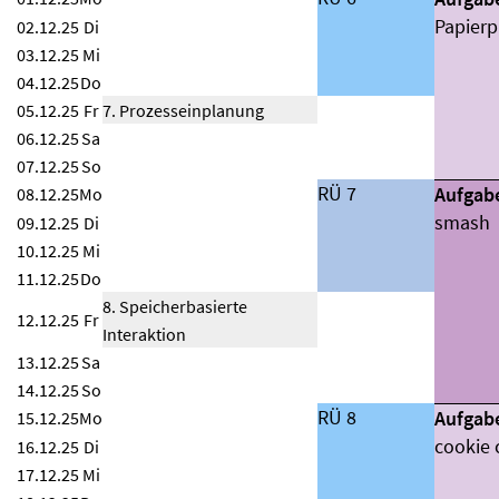
Papier
02.12.25
Di
03.12.25
Mi
04.12.25
Do
05.12.25
Fr
7. Prozesseinplanung
06.12.25
Sa
07.12.25
So
RÜ 7
Aufgab
08.12.25
Mo
smash
09.12.25
Di
10.12.25
Mi
11.12.25
Do
8. Speicherbasierte
12.12.25
Fr
Interaktion
13.12.25
Sa
14.12.25
So
RÜ 8
Aufgab
15.12.25
Mo
cookie 
16.12.25
Di
17.12.25
Mi