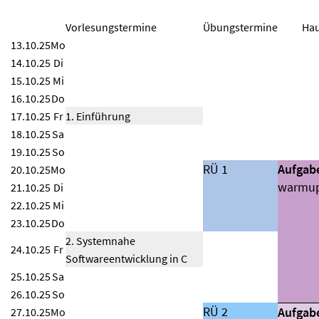
Vorlesungstermine
Übungstermine
Hau
13.10.25
Mo
14.10.25
Di
15.10.25
Mi
16.10.25
Do
17.10.25
Fr
1. Einführung
18.10.25
Sa
19.10.25
So
RÜ 1
Aufgab
20.10.25
Mo
warmu
21.10.25
Di
22.10.25
Mi
23.10.25
Do
2. Systemnahe
24.10.25
Fr
Softwareentwicklung in C
25.10.25
Sa
26.10.25
So
RÜ 2
Aufgab
27.10.25
Mo