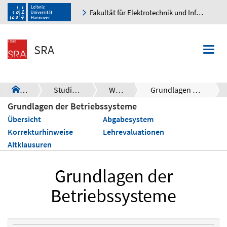
Fakultät für Elektrotechnik und Informatik
K
SRA
Togg
navi
SRA
Studies Overview
WS25/26
Grundlagen der Betriebssysteme
a
Grundlagen der Betriebssysteme
Übersicht
Abgabesystem
Korrekturhinweise
Lehrevaluationen
Altklausuren
Grundlagen der
Betriebssysteme