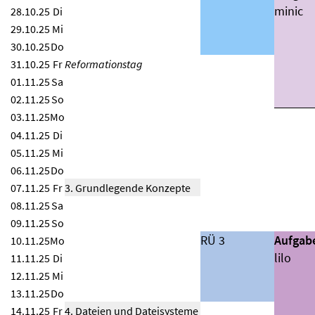
minic
28.10.25
Di
29.10.25
Mi
30.10.25
Do
31.10.25
Fr
Reformationstag
01.11.25
Sa
02.11.25
So
03.11.25
Mo
04.11.25
Di
05.11.25
Mi
06.11.25
Do
07.11.25
Fr
3. Grundlegende Konzepte
08.11.25
Sa
09.11.25
So
RÜ 3
Aufgab
10.11.25
Mo
lilo
11.11.25
Di
12.11.25
Mi
13.11.25
Do
14.11.25
Fr
4. Dateien und Dateisysteme