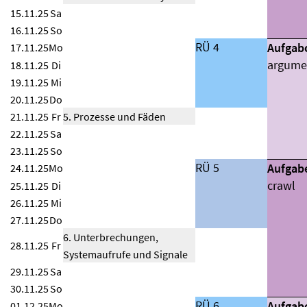
15.11.25
Sa
16.11.25
So
RÜ 4
Aufgab
17.11.25
Mo
argume
18.11.25
Di
19.11.25
Mi
20.11.25
Do
21.11.25
Fr
5. Prozesse und Fäden
22.11.25
Sa
23.11.25
So
RÜ 5
Aufgab
24.11.25
Mo
crawl
25.11.25
Di
26.11.25
Mi
27.11.25
Do
6. Unterbrechungen,
28.11.25
Fr
Systemaufrufe und Signale
29.11.25
Sa
30.11.25
So
RÜ 6
Aufgab
01.12.25
Mo