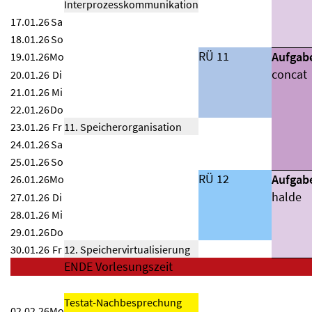
Interprozesskommunikation
17.01.26
Sa
18.01.26
So
RÜ 11
Aufgab
19.01.26
Mo
concat
20.01.26
Di
21.01.26
Mi
22.01.26
Do
23.01.26
Fr
11. Speicherorganisation
24.01.26
Sa
25.01.26
So
RÜ 12
Aufgab
26.01.26
Mo
halde
27.01.26
Di
28.01.26
Mi
29.01.26
Do
30.01.26
Fr
12. Speichervirtualisierung
ENDE Vorlesungszeit
Testat-Nachbesprechung
02.02.26
Mo