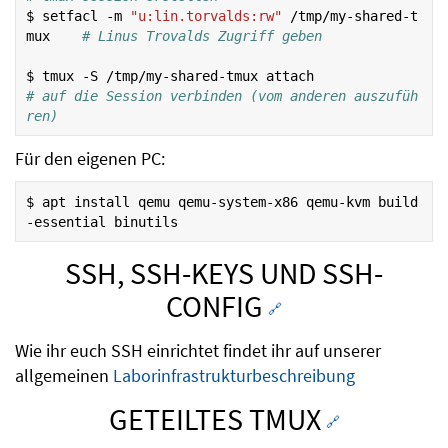
$
setfacl
-m
"u:lin.torvalds:rw"
/tmp/my-shared-t
mux
# Linus Trovalds Zugriff geben
$
tmux
-S
/tmp/my-shared-tmux
attach
# auf die Session verbinden (vom anderen auszufüh
ren)
Für den eigenen PC:
$
apt
install
qemu
qemu-system-x86
qemu-kvm
build
-essential
SSH, SSH-KEYS UND SSH-
CONFIG
🔗
Wie ihr euch SSH einrichtet findet ihr auf unserer
allgemeinen
Laborinfrastrukturbeschreibung
GETEILTES TMUX
🔗