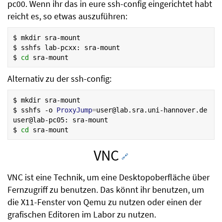
pc00. Wenn ihr das in eure ssh-config eingerichtet habt
reicht es, so etwas auszuführen:
$
mkdir
sra-mount

$
sshfs
lab-pcxx:
sra-mount

$
cd
Alternativ zu der ssh-config:
$
mkdir
sra-mount

$
sshfs
-o
ProxyJump
=
user@lab.sra.uni-hannover.de
user@lab-pc05:
sra-mount

$
cd
VNC
🔗
VNC ist eine Technik, um eine Desktopoberfläche über
Fernzugriff zu benutzen. Das könnt ihr benutzen, um
die X11-Fenster von Qemu zu nutzen oder einen der
grafischen Editoren im Labor zu nutzen.