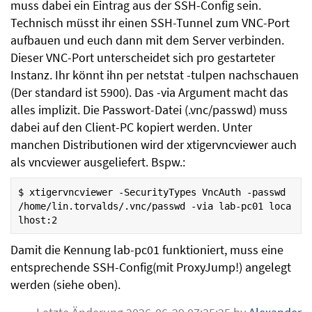
muss dabei ein Eintrag aus der SSH-Config sein.
Technisch müsst ihr einen SSH-Tunnel zum VNC-Port
aufbauen und euch dann mit dem Server verbinden.
Dieser VNC-Port unterscheidet sich pro gestarteter
Instanz. Ihr könnt ihn per netstat -tulpen nachschauen
(Der standard ist 5900). Das -via Argument macht das
alles implizit. Die Passwort-Datei (.vnc/passwd) muss
dabei auf den Client-PC kopiert werden. Unter
manchen Distributionen wird der xtigervncviewer auch
als vncviewer ausgeliefert. Bspw.:
$
xtigervncviewer
-SecurityTypes
VncAuth
-passwd
/home/lin.torvalds/.vnc/passwd
-via
lab-pc01
loca
Damit die Kennung lab-pc01 funktioniert, muss eine
entsprechende SSH-Config(mit ProxyJump!) angelegt
werden (siehe oben).